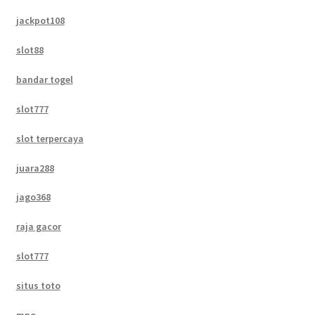
jackpot108
slot88
bandar togel
slot777
slot terpercaya
juara288
jago368
raja gacor
slot777
situs toto
mpo