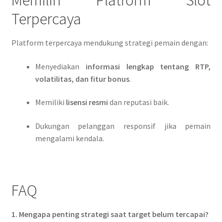
Terpercaya
Platform terpercaya mendukung strategi pemain dengan:
Menyediakan
informasi lengkap tentang RTP,
volatilitas, dan fitur bonus
.
Memiliki
lisensi resmi
dan reputasi baik.
Dukungan pelanggan responsif jika pemain
mengalami kendala.
FAQ
1. Mengapa penting strategi saat target belum tercapai?