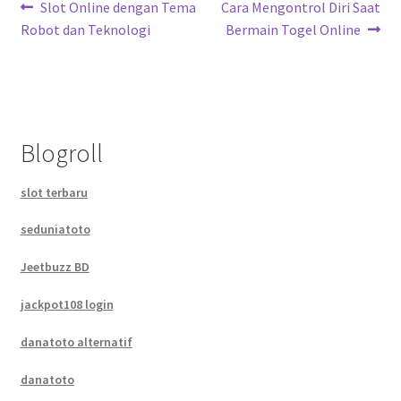
Post
Previous
Next
Slot Online dengan Tema
Cara Mengontrol Diri Saat
post:
post:
Robot dan Teknologi
Bermain Togel Online
navigation
Blogroll
slot terbaru
seduniatoto
Jeetbuzz BD
jackpot108 login
danatoto alternatif
danatoto