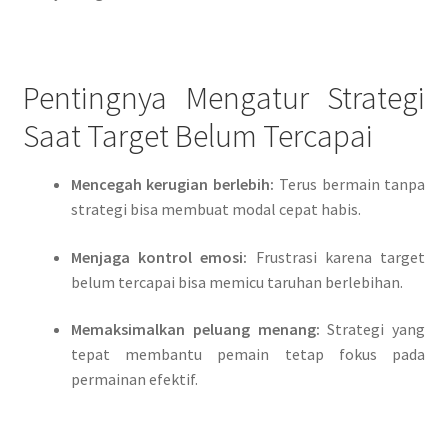
Pentingnya Mengatur Strategi
Saat Target Belum Tercapai
Mencegah kerugian berlebih:
Terus bermain tanpa
strategi bisa membuat modal cepat habis.
Menjaga kontrol emosi:
Frustrasi karena target
belum tercapai bisa memicu taruhan berlebihan.
Memaksimalkan peluang menang:
Strategi yang
tepat membantu pemain tetap fokus pada
permainan efektif.