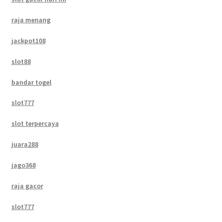
raja menang
jackpot108
slot88
bandar togel
slot777
slot terpercaya
juara288
jago368
raja gacor
slot777