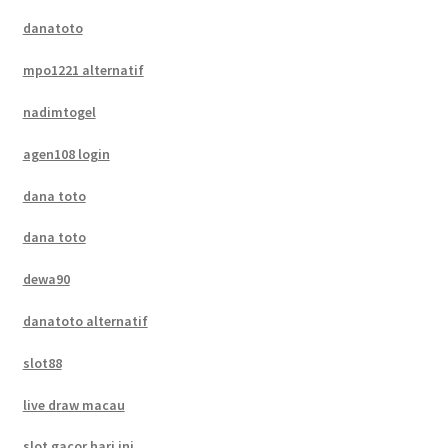
danatoto
mpo1221 alternatif
nadimtogel
agen108 login
dana toto
dana toto
dewa90
danatoto alternatif
slot88
live draw macau
slot gacor hari ini