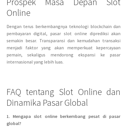
Prospek Masa Depan Slot
Online
Dengan terus berkembangnya teknologi blockchain dan
pembayaran digital, pasar slot online diprediksi akan
semakin besar. Transparansi dan kemudahan transaksi
menjadi faktor yang akan memperkuat kepercayaan
pemain, sekaligus mendorong ekspansi ke pasar
internasional yang lebih luas.
FAQ tentang Slot Online dan
Dinamika Pasar Global
1. Mengapa slot online berkembang pesat di pasar
global?