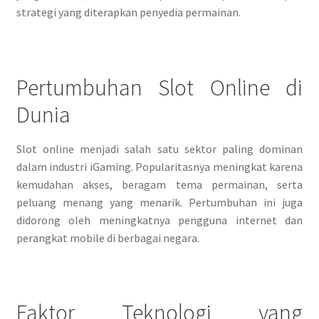
strategi yang diterapkan penyedia permainan.
Pertumbuhan Slot Online di
Dunia
Slot online menjadi salah satu sektor paling dominan
dalam industri iGaming. Popularitasnya meningkat karena
kemudahan akses, beragam tema permainan, serta
peluang menang yang menarik. Pertumbuhan ini juga
didorong oleh meningkatnya pengguna internet dan
perangkat mobile di berbagai negara.
Faktor Teknologi yang