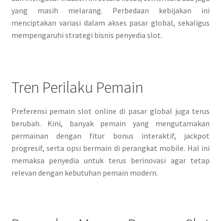
yang masih melarang. Perbedaan kebijakan ini
menciptakan variasi dalam akses pasar global, sekaligus
mempengaruhi strategi bisnis penyedia slot.
Tren Perilaku Pemain
Preferensi pemain slot online di pasar global juga terus
berubah. Kini, banyak pemain yang mengutamakan
permainan dengan fitur bonus interaktif, jackpot
progresif, serta opsi bermain di perangkat mobile. Hal ini
memaksa penyedia untuk terus berinovasi agar tetap
relevan dengan kebutuhan pemain modern.