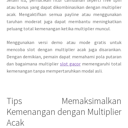
atau bonus yang dapat dikombinasikan dengan multiplier
acak. Mengaktifkan semua payline atau menggunakan
taruhan moderat juga dapat membantu meningkatkan
peluang total kemenangan ketika multiplier muncul.
Menggunakan versi demo atau mode gratis untuk
mencoba slot dengan multiplier acak juga disarankan.
Dengan demikian, pemain dapat memahami pola putaran
dan bagaimana multiplier
slot gacor
memengaruhi total
kemenangan tanpa mempertaruhkan modal asli.
Tips Memaksimalkan
Kemenangan dengan Multiplier
Acak