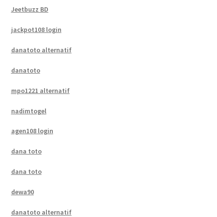
Jeetbuzz BD
jackpot108 login
danatoto alternatif
danatoto
mpo1221 alternatif
nadimtogel
agen108 login
dana toto
dana toto
dewa90
danatoto alternatif