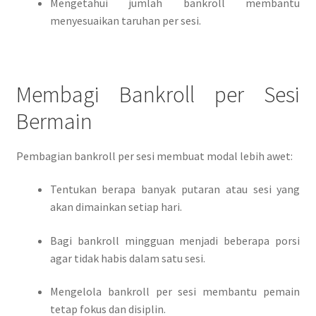
Mengetahui jumlah bankroll membantu
menyesuaikan taruhan per sesi.
Membagi Bankroll per Sesi
Bermain
Pembagian bankroll per sesi membuat modal lebih awet:
Tentukan berapa banyak putaran atau sesi yang
akan dimainkan setiap hari.
Bagi bankroll mingguan menjadi beberapa porsi
agar tidak habis dalam satu sesi.
Mengelola bankroll per sesi membantu pemain
tetap fokus dan disiplin.