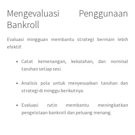
Mengevaluasi Penggunaan
Bankroll
Evaluasi mingguan membantu strategi bermain lebih
efektif:
Catat kemenangan, kekalahan, dan nominal
taruhan setiap sesi.
Analisis pola untuk menyesuaikan taruhan dan
strategi di minggu berikutnya.
Evaluasi rutin membantu meningkatkan
pengelolaan bankroll dan peluang menang.