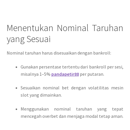
Menentukan Nominal Taruhan
yang Sesuai
Nominal taruhan harus disesuaikan dengan bankroll:
Gunakan persentase tertentu dari bankroll per sesi,
misalnya 1–5%
pandapetir88
per putaran.
Sesuaikan nominal bet dengan volatilitas mesin
slot yang dimainkan.
Menggunakan nominal taruhan yang tepat
mencegah overbet dan menjaga modal tetap aman.